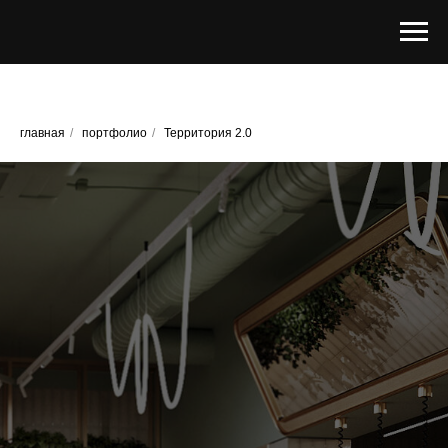
главная
/
портфолио
/
Территория 2.0