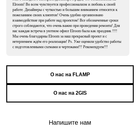
Elroom! Во всем чувствуется профессионализм и любовь к своей
работе. Дизайнеры с чуткостью и большим вниманием относятся к
пожеланиям своих клиентов! Очень удобно организовано
взаимодействие при работе над проектом! Все обозначенные сроки
строго соблюдаются, что очень важно при проведении ремонта! Для
нас каждая встреча в уютном офисе Elroom была как праздник !!!!
Мы очень благодарны Elroom за наш прекрасный проект и с
нетерпением ждём его реализации! Ps. Уже оценили удобство работы
с подготовленными схемами и чертежами!!! Рекомендуем!!!
О нас на FLAMP
О нас на 2GIS
Напишите нам