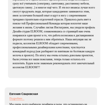
сразу всё учитывать (электрику, сантехнику, расстановку мебели,
цветовую гамму...) и многое ещё чего. И эти все нюансы лучше всего
смогут продумать люди, которые каждодневно занимаются этим,
имея за плечами большой опыт и идут в ногу с современными
трендами строительно-отделочной отрасли. Пришлось рыть инет в
поиске той Профессиональной Команды которая воплотит наше
желание в жизнь. Случайно листая Инстаграмм, мы увидели профиль
Дизайн-студии ELROOM, ознакомившись со страницей нам очень
понравился один проект и то, что работа возможна в дистанционном
формате поэтому решили к ним обратиться. Наша интуиция нас не
подвела, коллектив ELROOM обладает современными,
профессиональными дизайнерскими качествами, чувствуется
командный подход (как разбирают по винтикам по болтикам каждую
мелочь в проекте). По итогу мы очень остались довольны проектом,
были учтены все наши пожелания, теперь только осталось его
воплотить. Будем всем знакомым рекомендовать этот замечательный
коллектив ELROOM!!!
Евгения Сваровская
Подробнее...
Мы очень долго выбирали дизайнера и рады, что остановились на