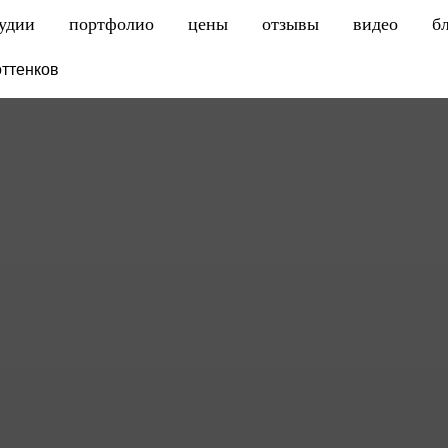
тудии
портфолио
цены
отзывы
видео
б
оттенков