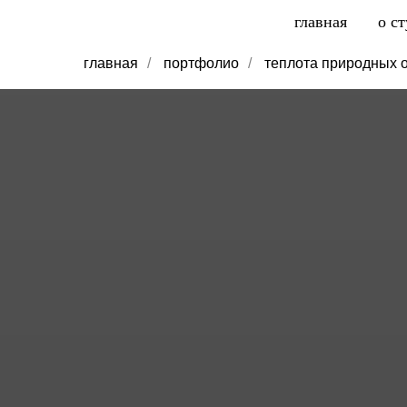
главная
о с
главная
/
портфолио
/
теплота природных 