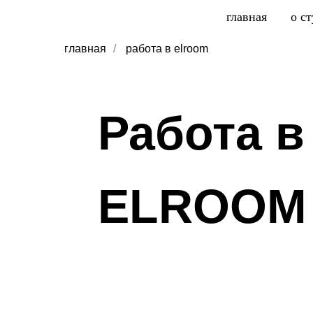
главная
о с
главная
/
работа в elroom
Работа в
ELROOM