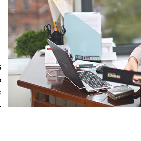
5
o
с
1