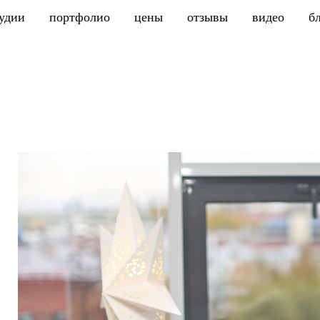
тудии
портфолио
цены
отзывы
видео
б