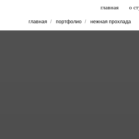
главная
о с
главная
/
портфолио
/
нежная прохлада