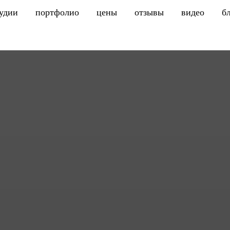
тудии
портфолио
цены
отзывы
видео
б